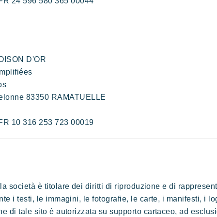
 FR 24 596 580 365 00044
 TOISON D'OR
mplifiées
U
os
Le famose Tiki Huttes, un ambiente
ampelonne 83350 RAMATUELLE
idilliaco e un servizio eccezionale ai piedi
della famosa spiaggia di Pampelonne.
 FR 10 316 253 723 00019
a società è titolare dei diritti di riproduzione e di rapprese
e i testi, le immagini, le fotografie, le carte, i manifesti, i l
ne di tale sito è autorizzata su supporto cartaceo, ad esclusi