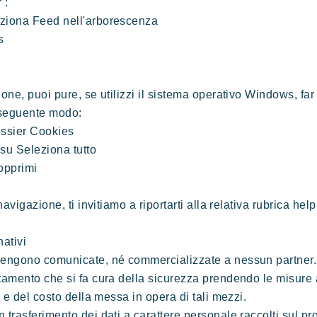
 :
eziona Feed nell'arborescenza
s
ione, puoi pure, se utilizzi il sistema operativo Windows, far
 seguente modo:
dossier Cookies
 su Seleziona tutto
Sopprimi
navigazione, ti invitiamo a riportarti alla relativa rubrica help
nativi
 vengono comunicate, né commercializzate a nessun partner
ttamento che si fa cura della sicurezza prendendo le misure
a e del costo della messa in opera di tali mezzi.
 trasferimento dei dati a carattere personale raccolti sul pr