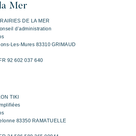
 la Mer
 PRAIRIES DE LA MER
nseil d'administration
os
tirsi in famiglia
rte dell'ospitalità
Prendersi il tempo
L'atmosfera dei villag
nt Pons-Les-Mures 83310 GRIMAUD
 FR 92 602 037 640
Kon Tiki
KON TIKI
Festoso
E
Paradiso tropicale
mplifiées
Evasione
os
ampelonne 83350 RAMATUELLE