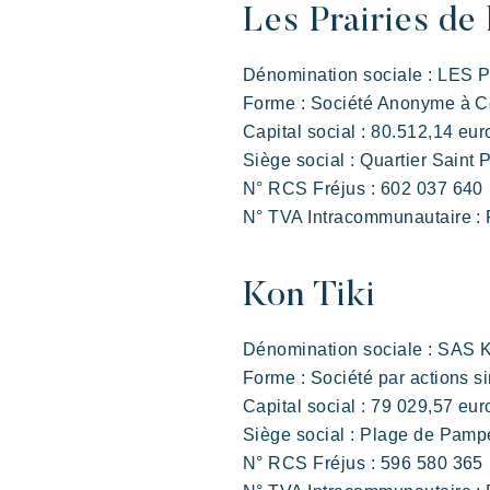
Les Prairies de
Dénomination sociale : LES
Forme : Société Anonyme à Co
Capital social : 80.512,14 eur
L'esperienza Rivera
Vacanze in movimento
Diver
L'a
Siège social : Quartier Sai
Villages
N° RCS Fréjus : 602 037 640
N° TVA Intracommunautaire :
Prairies de la mer
Kon Tiki
Dénomination sociale : SAS 
Esotico
Radioso
Forme : Société par actions si
Indimenticabile
Capital social : 79 029,57 eur
Siège social : Plage de P
N° RCS Fréjus : 596 580 365