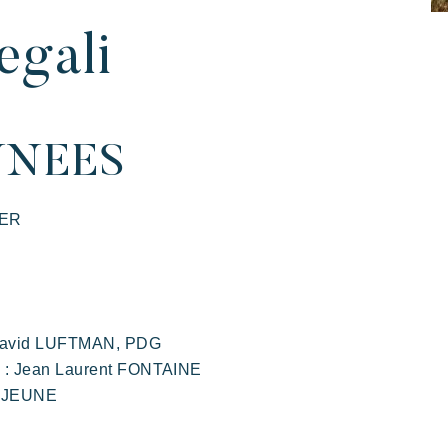
egali
NEES
 Villages
ime vacanze
MER
s
: David LUFTMAN, PDG
on : Jean Laurent FONTAINE
LEJEUNE