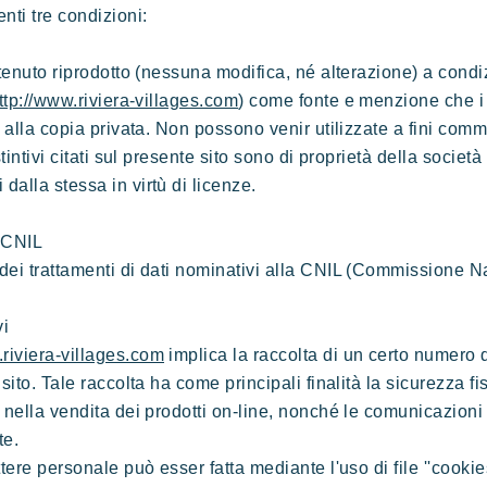
enti tre condizioni:
ontenuto riprodotto (nessuna modifica, né alterazione) a cond
ttp://www.riviera-villages.com
) come fonte e menzione che i d
ti alla copia privata. Non possono venir utilizzate a fini comm
 distintivi citati sul presente sito sono di proprietà della s
dalla stessa in virtù di licenze.
a CNIL
 dei trattamenti di dati nominativi alla CNIL (Commissione 
vi
riviera-villages.com
implica la raccolta di un certo numero d
 sito. Tale raccolta ha come principali finalità la sicurezza f
i nella vendita dei prodotti on-line, nonché le comunicazioni 
te.
ttere personale può esser fatta mediante l'uso di file ''cookies