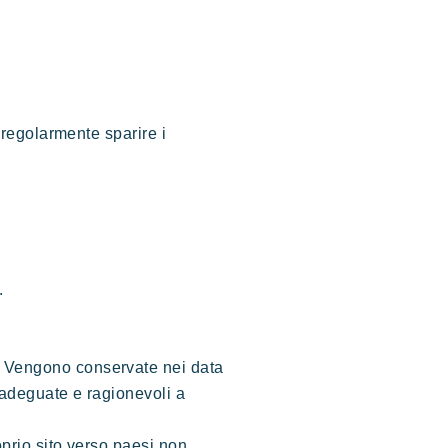
 regolarmente sparire i
.
. Vengono conservate nei data
 adeguate e ragionevoli a
oprio sito verso paesi non