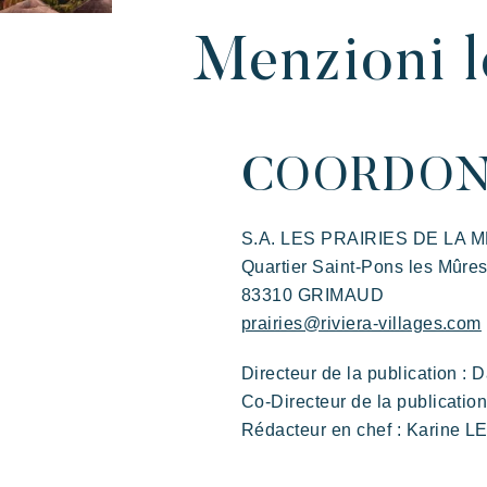
Menzioni l
COORDON
I nostri villaggi
Scoprire Riviera
Le vostre pross
S.A. LES PRAIRIES DE LA 
Quartier Saint-Pons les Mûre
83310 GRIMAUD
prairies@riviera-villages.com
Directeur de la publication 
Co-Directeur de la publicati
Rédacteur en chef : Karine 