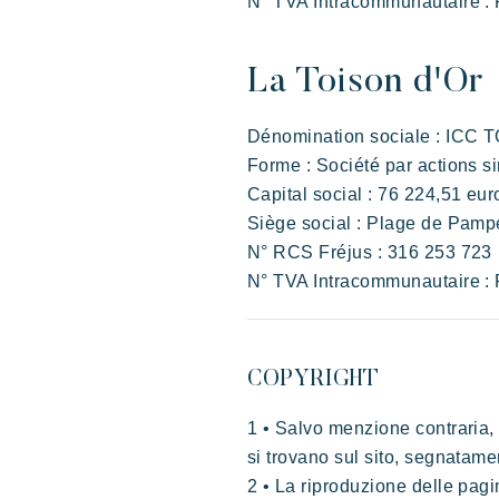
N° TVA Intracommunautaire :
La Toison d'Or
Dénomination sociale : ICC
Forme : Société par actions si
Capital social : 76 224,51 eur
Lodge di ispirazione polinesiana, una
Siège social : Plage de P
vista incredibile su Saint Tropez, una
N° RCS Fréjus : 316 253 723
posizione eccezionale.
N° TVA Intracommunautaire :
COPYRIGHT
1 • Salvo menzione contraria, l
si trovano sul sito, segnatament
2 • La riproduzione delle pagi