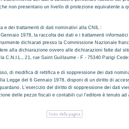
he non presentano un livello di protezione equivalente a q
a e dei trattamenti di dati nominativi alla CNIL :
 Gennaio 1978, la raccolta dei dati e i trattamenti informatic
narmente dichiarati presso la Commissione Nazionale franc
ere alla dichiarazione ovvero alle dichiarazioni fatte dal si
lla C.N.I.L., 21, rue Saint Guillaume - F - 75340 Parigi Ced
esso, di modifica di rettifica e di soppressione dei dati nomina
ella Legge del 6 Gennaio 1978, disponi di un diritto di accesso
guardano. L'esercizio del diritto di soppressione dei dati vie
ione delle pezze fiscali e contabili cui l'editore è tenuto ad
Inizio della pagina