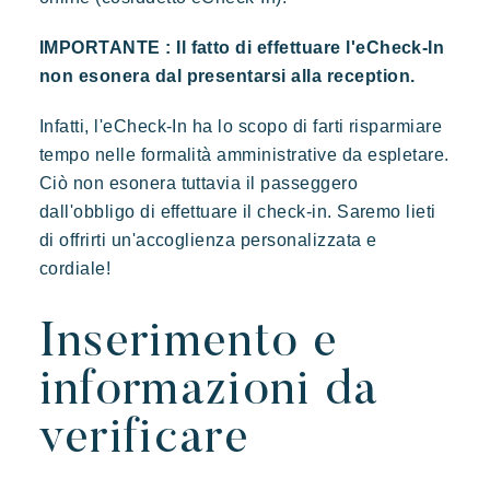
Prenotare
IMPORTANTE : Il fatto di effettuare l'eCheck-In
non esonera dal presentarsi alla reception.
Infatti, l'eCheck-In ha lo scopo di farti risparmiare
Kon Tiki
tempo nelle formalità amministrative da espletare.
Festoso
Paradiso tropicale
Evasione
Ciò non esonera tuttavia il passeggero
Le famose Tiki Huttes, un ambiente idilliaco e un servizio
eccezionale ai piedi della famosa spiaggia di Pampelonne.
dall'obbligo di effettuare il check-in. Saremo lieti
di offrirti un'accoglienza personalizzata e
cordiale!
Inserimento e
informazioni da
verificare
Toison d'or