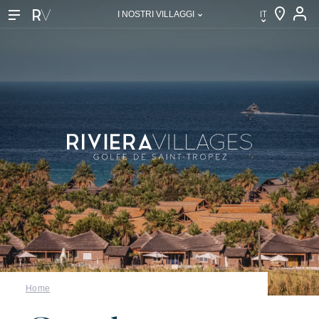
IT
I NOSTRI VILLAGGI
IT
EN
FR
DE
NL
I nostri villaggi
Home
Scoprire Riviera Villages