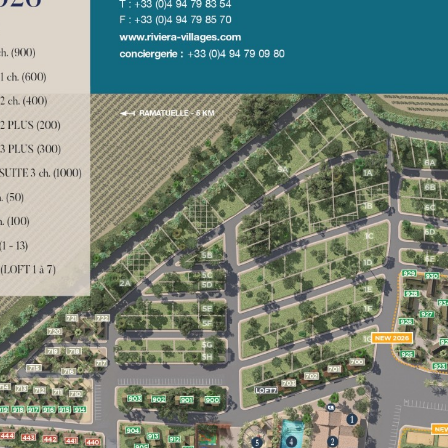
U
Le famose Tiki Huttes, un ambiente
idilliaco e un servizio eccezionale ai piedi
della famosa spiaggia di Pampelonne.