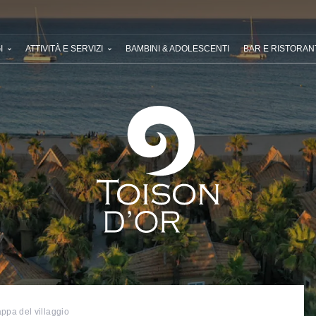
RE RIVIERA VILLAGES
LE VOSTRE PROSSIME VACANZE
LE NOS
I
ATTIVITÀ E SERVIZI
BAMBINI & ADOLESCENTI
BAR E RISTORAN
ppa del villaggio