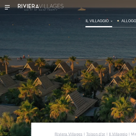
I NOSTRI VILLAGGI
SCOPRI
IL VILLAGGIO
ALLOGG
Riviera Villages
Toison d'or
Il Villaggio
Ma