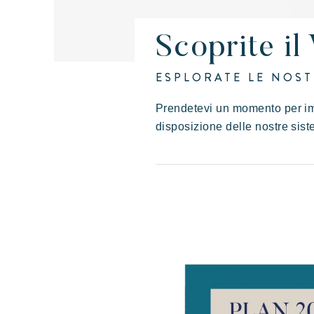
Scoprite il
L'esperienza Rivera
Vacanze in movimento
Diver
L'a
Villages
ESPLORATE LE NOST
Prairies de la mer
Prendetevi un momento per im
disposizione delle nostre sist
Esotico
Radioso
Indimenticabile