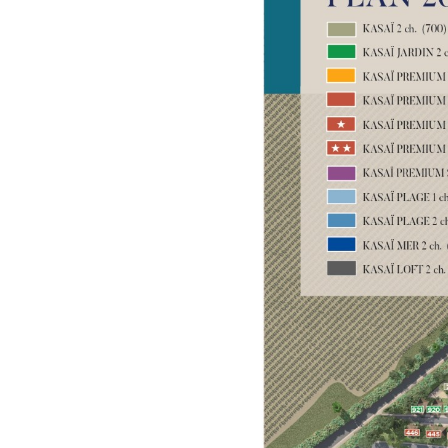
Lodge di ispirazione polinesiana, una
vista incredibile su Saint Tropez, una
posizione eccezionale.