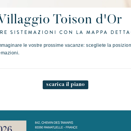
 Villaggio Toison d'Or
tirsi in famiglia
rte dell'ospitalità
Prendersi il tempo
L'atmosfera dei villag
RE SISTEMAZIONI CON LA MAPPA DETTA
Kon Tiki
maginare le vostre prossime vacanze: scegliete la posizion
emazioni.
Festoso
E
Paradiso tropicale
Evasione
scarica il piano