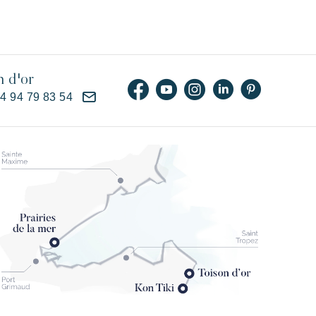
n d'or
)4 94 79 83 54