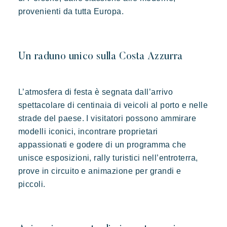
provenienti da tutta Europa.
Contattarci
Prenotare
Un raduno unico sulla Costa Azzurra
L’atmosfera di festa è segnata dall’arrivo
spettacolare di centinaia di veicoli al porto e nelle
strade del paese. I visitatori possono ammirare
Kon Tiki
modelli iconici, incontrare proprietari
Festoso
Paradiso tropicale
Evasione
appassionati e godere di un programma che
Le famose Tiki Huttes, un ambiente idilliaco e un servizio
unisce esposizioni, rally turistici nell’entroterra,
eccezionale ai piedi della famosa spiaggia di Pampelonne.
prove in circuito e animazione per grandi e
piccoli.