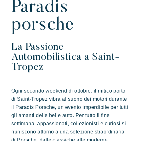
Paradis
Scoprire Riviera Villages
porsche
L'esperienza Rivera Villages
L'arte dell'ospitalità
La Passione
L'atmosfera dei villaggi
Automobilistica a Saint-
Vivere la Riviera
Tropez
Le vostre prossime vacanze
Vacanze in movimento
Ogni secondo weekend di ottobre, il mitico porto
Divertirsi in famiglia
di Saint-Tropez vibra al suono dei motori durante
Prendersi il tempo
Prairies de la mer
il Paradis Porsche, un evento imperdibile per tutti
Esotico
Radioso
Indimenticabile
Eventi e festival
gli amanti delle belle auto. Per tutto il fine
L'applicazione Riviera Villages
Lodge di ispirazione polinesiana, una vista incredibile su Saint
settimana, appassionati, collezionisti e curiosi si
Tropez, una posizione eccezionale.
riuniscono attorno a una selezione straordinaria
Le nostre offerte
di Porsche, dalle classiche alle moderne,