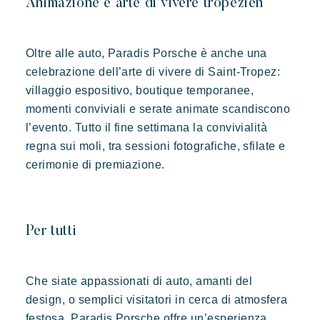
Animazione e arte di vivere tropezien
Oltre alle auto, Paradis Porsche è anche una
celebrazione dell’arte di vivere di Saint-Tropez:
villaggio espositivo, boutique temporanee,
momenti conviviali e serate animate scandiscono
Toison d'or
l’evento. Tutto il fine settimana la convivialità
Elegante
Autentico
Riservato
regna sui moli, tra sessioni fotografiche, sfilate e
Un paradiso selvaggio e colorato
cerimonie di premiazione.
Per tutti
Che siate appassionati di auto, amanti del
design, o semplici visitatori in cerca di atmosfera
festosa, Paradis Porsche offre un’esperienza