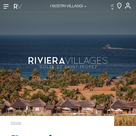
IT
I NOSTRI VILLAGGI
IT
EN
FR
DE
NL
Home
I nostri villaggi