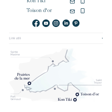
Kon Tiki
Toison d'or
Link utili
Contattateci
Reclutamento
Application mobile
I nostri hotel
Opuscoli, mappe e tariffe
Il rinnovamento della spiaggia di pampelonne
Partner
Condizioni generali
Assicurazione annullamento Kon Tiki
Conditions générales echeck-in (pré-enregistrement)
Menzioni legali