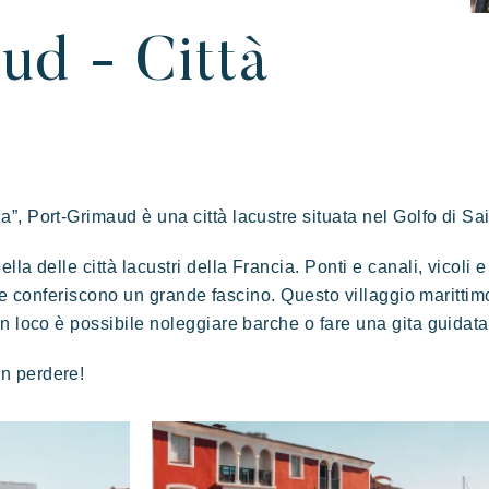
ud - Città
tirsi in famiglia
rte dell'ospitalità
Prendersi il tempo
L'atmosfera dei villag
Kon Tiki
, Port-Grimaud è una città lacustre situata nel Golfo di Sa
la delle città lacustri della Francia. Ponti e canali, vicoli e
Festoso
E
Paradiso tropicale
, le conferiscono un grande fascino. Questo villaggio marittim
Evasione
n loco è possibile noleggiare barche o fare una gita guidata
on perdere!
U
Le famose Tiki Huttes, un ambiente