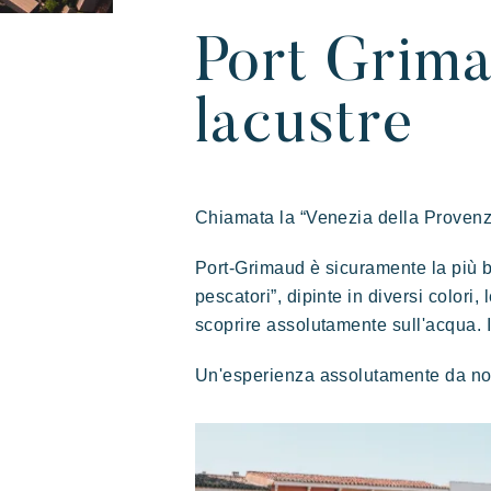
Port Grima
lacustre
L'esperienza Rivera
Vacanze in movimento
Diver
L'a
Villages
Prairies de la mer
Chiamata la “Venezia della Provenza”
Port-Grimaud è sicuramente la più bel
Esotico
Radioso
pescatori”, dipinte in diversi colori
Indimenticabile
scoprire assolutamente sull'acqua. I
Un'esperienza assolutamente da n
Lodge di ispirazione polinesiana, una