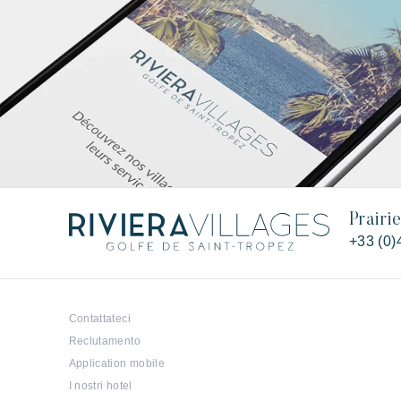
Prairi
+33 (0)
Contattateci
Reclutamento
Application mobile
I nostri hotel