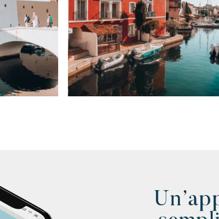
idilliaco e un servizio eccezionale ai piedi
della famosa spiaggia di Pampelonne.
Un’app