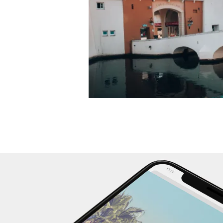
vista incredibile su Saint Tropez, una
posizione eccezionale.