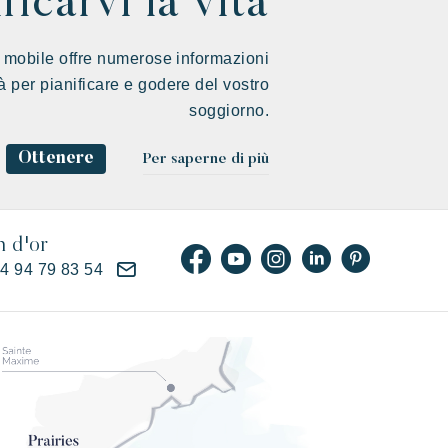
ficarvi la vita
 mobile offre numerose informazioni
ità per pianificare e godere del vostro
soggiorno.
Ottenere
Per saperne di più
n d'or
)4 94 79 83 54