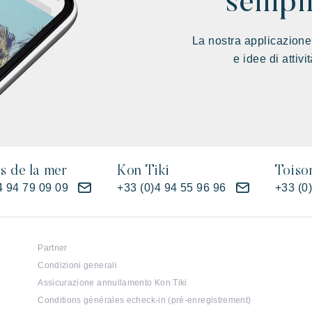
sempli
La nostra applicazione
e idee di attiv
es de la mer
Kon Tiki
Toiso
4 94 79 09 09
+33 (0)4 94 55 96 96
+33 (0
Partner
Condizioni generali
Assicurazione annullamento Kon Tiki
Conditions générales echeck-in (pré-enregistrement)