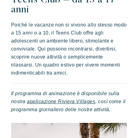
Teens Club – da 13 a 17
anni
Poiché le vacanze non si vivono allo stesso modo
a 15 anni o a 10, il Teens Club offre agli
adolescenti un ambiente libero, stimolante e
conviviale. Qui possono incontrarsi, divertirsi,
scoprire nuove attività o semplicemente
rilassarsi. Un quadro estivo per vivere momenti
indimenticabili tra amici.
Toison d'or
Elegante
Autentico
Riservato
Il programma di animazione è disponibile sulla
Un paradiso selvaggio e colorato
nostra
applicazione Riviera Villages,
così come il
programma giornaliero delle nostre attività.