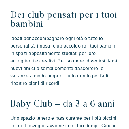
I nostri villaggi
Dei club pensati per i tuoi
bambini
Scoprire Riviera Villages
Ideati per accompagnare ogni età e tutte le
L'esperienza Rivera Villages
personalità, i nostri club accolgono i tuoi bambini
L'arte dell'ospitalità
in spazi appositamente studiati per loro,
L'atmosfera dei villaggi
accoglienti e creativi. Per scoprire, divertirsi, farsi
Vivere la Riviera
nuovi amici o semplicemente trascorrere le
vacanze a modo proprio : tutto riunito per farli
Le vostre prossime vacanze
ripartire pieni di ricordi.
Vacanze in movimento
Divertirsi in famiglia
Baby Club – da 3 a 6 anni
Prendersi il tempo
Prairies de la mer
Eventi e festival
Uno spazio tenero e rassicurante per i più piccini,
Esotico
Radioso
Indimenticabile
L'applicazione Riviera Villages
in cui il risveglio avviene con i loro tempi. Giochi
Lodge di ispirazione polinesiana, una vista incredibile su Saint