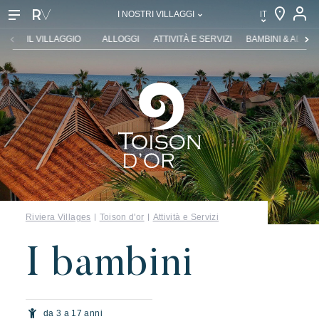
IT
I NOSTRI VILLAGGI
IT
IL VILLAGGIO
ALLOGGI
ATTIVITÀ E SERVIZI
BAMBINI & ADOL
EN
FR
DE
NL
Riviera Villages
Toison d'or
Attività e Servizi
I bambini
da 3 a 17 anni