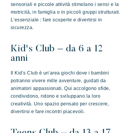
Tropez, una posizione eccezionale.
sensoriali e piccole attività stimolano i sensi e la
Le nostre offerte
motricità, in famiglia o in piccoli gruppi strutturati.
Contattarci
L'essenziale : fare scoperte e divertirsi in
sicurezza.
Prenotare
Kid's Club – da 6 a 12
anni
Il Kid's Club è un'area giochi dove i bambini
potranno vivere mille avventure, guidati da
animatori appassionati. Qui accolgono sfide,
Kon Tiki
condividono, ridono e sviluppano la loro
Festoso
Paradiso tropicale
Evasione
creatività. Uno spazio pensato per crescere,
divertirsi e fare incontri piacevoli.
Le famose Tiki Huttes, un ambiente idilliaco e un servizio
eccezionale ai piedi della famosa spiaggia di Pampelonne.