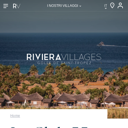
IT
I NOSTRI VILLAGGI
IT
EN
FR
DE
NL
I nostri villaggi
Scoprire Riviera Villages
Home
L'esperienza Rivera Villages
L'arte dell'ospitalità