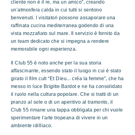
Kon Tiki
cliente non è il re, ma un amico”, creando
Festoso
Paradiso tropicale
Evasione
un'atmosfera calda in cui tutti si sentono
Le famose Tiki Huttes, un ambiente idilliaco e un servizio
benvenuti. I visitatori possono assaporare una
eccezionale ai piedi della famosa spiaggia di Pampelonne.
raffinata cucina mediterranea godendo di una
vista mozzafiato sul mare. Il servizio è fornito da
un team dedicato che si impegna a rendere
memorabile ogni esperienza.
Il Club 55 è noto anche per la sua storia
affascinante, essendo stato il luogo in cui è stato
girato il film cult “Et Dieu... créa la femme”, che ha
messo in luce Brigitte Bardot e ne ha consolidato
Toison d'or
il ruolo nella cultura popolare. Che si tratti di un
Elegante
Autentico
Riservato
pranzo al sole o di un aperitivo al tramonto, il
Un paradiso selvaggio e colorato
Club 55 rimane una tappa obbligata per chi vuole
sperimentare l'arte tropeana di vivere in un
ambiente idilliaco.