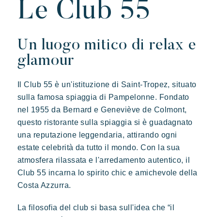
Le Club 55
L'atmosfera dei villaggi
Vivere la Riviera
Un luogo mitico di relax e
Le vostre prossime vacanze
glamour
Vacanze in movimento
Prairies de la mer
Il Club 55 è un'istituzione di Saint-Tropez, situato
Divertirsi in famiglia
Esotico
Radioso
Indimenticabile
sulla famosa spiaggia di Pampelonne. Fondato
Prendersi il tempo
Lodge di ispirazione polinesiana, una vista incredibile su Saint
nel 1955 da Bernard e Geneviève de Colmont,
Tropez, una posizione eccezionale.
Eventi e festival
questo ristorante sulla spiaggia si è guadagnato
L'applicazione Riviera Villages
una reputazione leggendaria, attirando ogni
estate celebrità da tutto il mondo. Con la sua
Le nostre offerte
atmosfera rilassata e l'arredamento autentico, il
Contattarci
Club 55 incarna lo spirito chic e amichevole della
Costa Azzurra.
Prenotare
La filosofia del club si basa sull'idea che “il