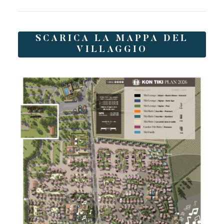
Toison d'or
SCARICA LA MAPPA DEL
Elegante
Autentico
Riservato
VILLAGGIO
Un paradiso selvaggio e colorato