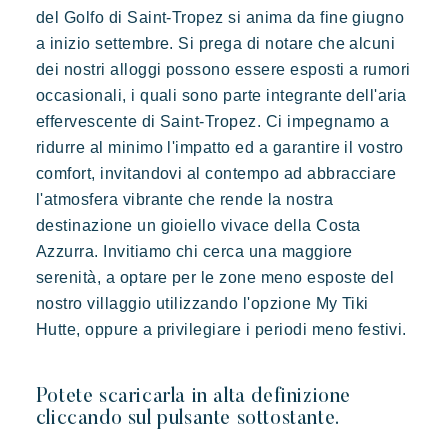
del Golfo di Saint-Tropez si anima da fine giugno
a inizio settembre. Si prega di notare che alcuni
Prenotare
dei nostri alloggi possono essere esposti a rumori
occasionali, i quali sono parte integrante dell'aria
effervescente di Saint-Tropez. Ci impegnamo a
ridurre al minimo l'impatto ed a garantire il vostro
comfort, invitandovi al contempo ad abbracciare
Kon Tiki
l'atmosfera vibrante che rende la nostra
Festoso
Paradiso tropicale
Evasione
destinazione un gioiello vivace della Costa
Le famose Tiki Huttes, un ambiente idilliaco e un servizio
eccezionale ai piedi della famosa spiaggia di Pampelonne.
Azzurra. Invitiamo chi cerca una maggiore
serenità, a optare per le zone meno esposte del
nostro villaggio utilizzando l'opzione My Tiki
Hutte, oppure a privilegiare i periodi meno festivi.
Potete scaricarla in alta definizione
cliccando sul pulsante sottostante.