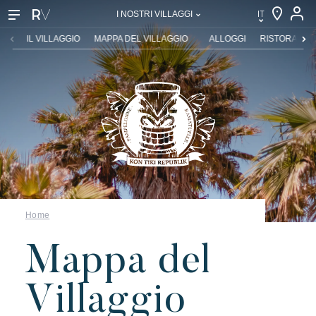
IT
I NOSTRI VILLAGGI
IT
IL VILLAGGIO
MAPPA DEL VILLAGGIO
ALLOGGI
RISTORANTI 
EN
FR
DE
NL
Home
Mappa del
Villaggio
I nostri villaggi