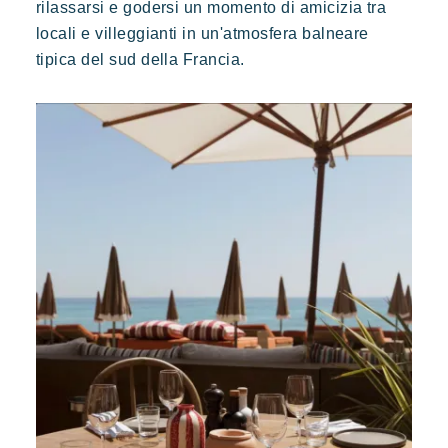
rilassarsi e godersi un momento di amicizia tra
locali e villeggianti in un'atmosfera balneare
tipica del sud della Francia.
Kon Tiki
Festoso
Paradiso tropicale
Evasione
Le famose Tiki Huttes, un ambiente idilliaco e un servizio
eccezionale ai piedi della famosa spiaggia di Pampelonne.
Toison d'or
Elegante
Autentico
Riservato
Un paradiso selvaggio e colorato