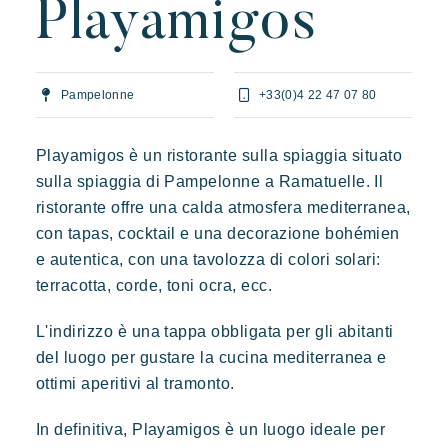
Playamigos
L'esperienza Rivera Villages
L'arte dell'ospitalità
L'atmosfera dei villaggi
Vivere la Riviera
Pampelonne
+33(0)4 22 47 07 80
Le vostre prossime vacanze
Playamigos è un ristorante sulla spiaggia situato
Vacanze in movimento
sulla spiaggia di Pampelonne a Ramatuelle. Il
Prairies de la mer
ristorante offre una calda atmosfera mediterranea,
Divertirsi in famiglia
Esotico
Radioso
Indimenticabile
con tapas, cocktail e una decorazione bohémien
Prendersi il tempo
e autentica, con una tavolozza di colori solari:
Lodge di ispirazione polinesiana, una vista incredibile su Saint
Eventi e festival
Tropez, una posizione eccezionale.
terracotta, corde, toni ocra, ecc.
L'applicazione Riviera Villages
L'indirizzo è una tappa obbligata per gli abitanti
Le nostre offerte
del luogo per gustare la cucina mediterranea e
ottimi aperitivi al tramonto.
Contattarci
In definitiva, Playamigos è un luogo ideale per
Prenotare