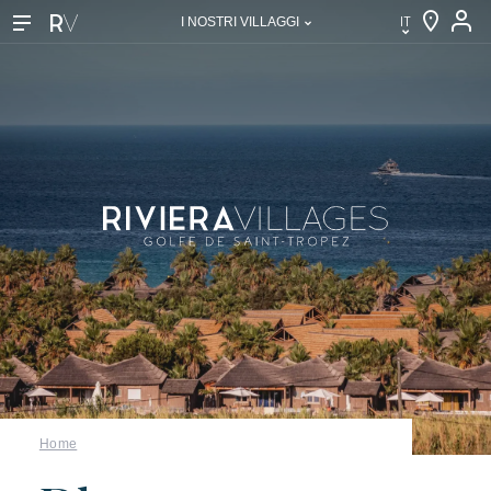
IT
I NOSTRI VILLAGGI
IT
EN
FR
DE
NL
I nostri villaggi
Home
Scoprire Riviera Villages