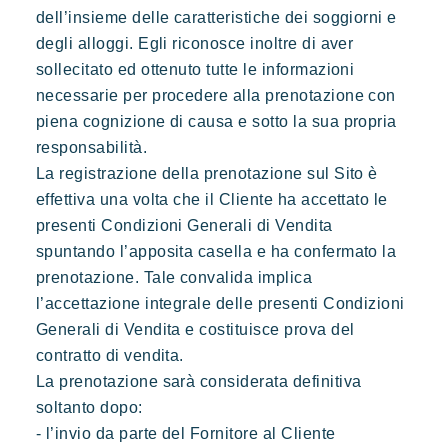
dell’insieme delle caratteristiche dei soggiorni e
degli alloggi. Egli riconosce inoltre di aver
sollecitato ed ottenuto tutte le informazioni
necessarie per procedere alla prenotazione con
piena cognizione di causa e sotto la sua propria
responsabilità.
La registrazione della prenotazione sul Sito è
effettiva una volta che il Cliente ha accettato le
Kon Tiki
presenti Condizioni Generali di Vendita
Festoso
Paradiso tropicale
Evasione
spuntando l’apposita casella e ha confermato la
Le famose Tiki Huttes, un ambiente idilliaco e un servizio
prenotazione. Tale convalida implica
eccezionale ai piedi della famosa spiaggia di Pampelonne.
l’accettazione integrale delle presenti Condizioni
Generali di Vendita e costituisce prova del
contratto di vendita.
La prenotazione sarà considerata definitiva
soltanto dopo:
- l’invio da parte del Fornitore al Cliente