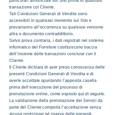
particolari annunciate sul Sito prima di qualsiasi
transazione col Cliente.
Tali Condizioni Generali di Vendita sono
Scoprire Riviera Villages
accessibili in qualsiasi momento sul Sito e
L'esperienza Rivera Villages
prevarranno all’occorrenza su qualsiasi versione
altra o documento contraddittorio.
L'arte dell'ospitalità
Salvo prova contraria, i dati registrati nel sistema
L'atmosfera dei villaggi
informatico del Fornitore costituiscono traccia
Vivere la Riviera
dell’insieme delle transazioni concluse con il
Cliente.
Le vostre prossime vacanze
Il Cliente dichiara di aver preso conoscenza delle
Vacanze in movimento
presenti Condizioni Generali di Vendita e di
Divertirsi in famiglia
averle accettate spuntando l’apposita casella
Prendersi il tempo
prima dell’esecuzione del processo di
prenotazione online, come esposto qui di seguito.
Eventi e festival
La validazione della prenotazione dei Servizi da
L'applicazione Riviera Villages
parte del Cliente comporta l’accettazione senza
alcuna restrizione né riserva delle presenti