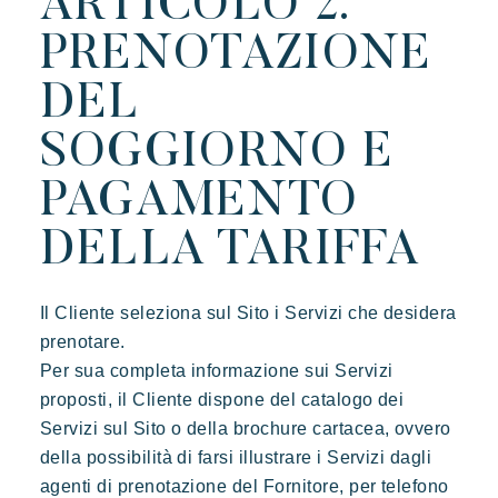
ARTICOLO 2.
Prairies de la mer
Esotico
Radioso
Indimenticabile
PRENOTAZIONE
Lodge di ispirazione polinesiana, una vista incredibile su Saint
DEL
Tropez, una posizione eccezionale.
SOGGIORNO E
PAGAMENTO
DELLA TARIFFA
Il Cliente seleziona sul Sito i Servizi che desidera
prenotare.
Per sua completa informazione sui Servizi
proposti, il Cliente dispone del catalogo dei
Servizi sul Sito o della brochure cartacea, ovvero
della possibilità di farsi illustrare i Servizi dagli
agenti di prenotazione del Fornitore, per telefono