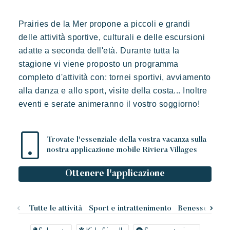
L'arte dell'ospitalità
Prairies de la Mer propone a piccoli e grandi
L'atmosfera dei villaggi
delle attività sportive, culturali e delle escursioni
Vivere la Riviera
adatte a seconda dell'età. Durante tutta la
stagione vi viene proposto un programma
Le vostre prossime vacanze
completo d'attività con: tornei sportivi, avviamento
Vacanze in movimento
alla danza e allo sport, visite della costa... Inoltre
Prairies de la mer
Divertirsi in famiglia
eventi e serate animeranno il vostro soggiorno!
Esotico
Radioso
Indimenticabile
Prendersi il tempo
Lodge di ispirazione polinesiana, una vista incredibile su Saint
Eventi e festival
Tropez, una posizione eccezionale.
Trovate l'essenziale della vostra vacanza sulla
L'applicazione Riviera Villages
nostra applicazione mobile Riviera Villages
Ottenere l'applicazione
Le nostre offerte
Contattarci
Tutte le attività
Sport e intrattenimento
Benessere
Ne
Prenotare