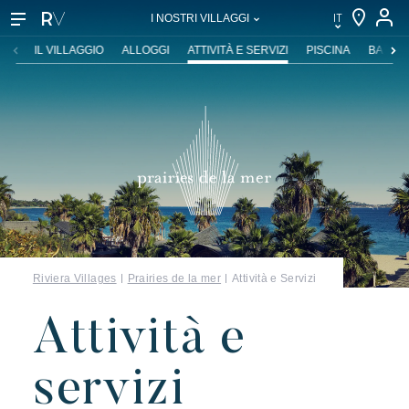
IT
I NOSTRI VILLAGGI
IT
IL VILLAGGIO
ALLOGGI
ATTIVITÀ E SERVIZI
PISCINA
BAR & 
EN
FR
DE
NL
Riviera Villages
Prairies de la mer
Attività e Servizi
Attività e
I nostri villaggi
servizi
Scoprire Riviera Villages
L'esperienza Rivera Villages