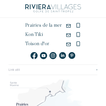
Prairies de la mer
Kon Tiki
Toison d'or
Link utili
Contattateci
Reclutamento
Application mobile
I nostri hotel
Opuscoli, mappe e tariffe