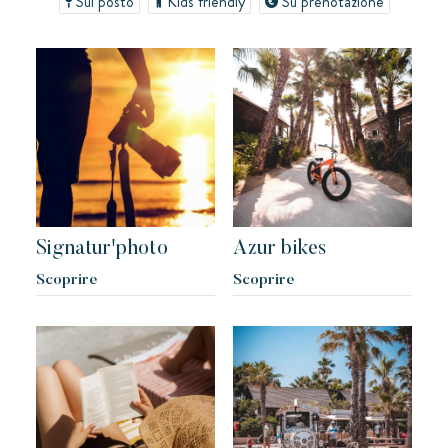
Sul posto
Kids friendly
Su prenotazione
Kon Tiki
Festoso
Paradiso tropicale
Evasione
Le famose Tiki Huttes, un ambiente idilliaco e un servizio
eccezionale ai piedi della famosa spiaggia di Pampelonne.
Signatur'photo
Azur bikes
Scoprire
Scoprire
Toison d'or
Elegante
Autentico
Riservato
Un paradiso selvaggio e colorato