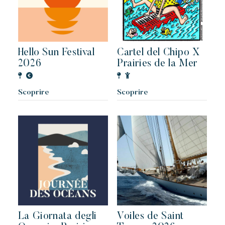
Toison d'or
Elegante
Autentico
Riservato
Un paradiso selvaggio e colorato
Hello Sun Festival
Cartel del Chipo X
2026
Prairies de la Mer
Scoprire
Scoprire
La Giornata degli
Voiles de Saint