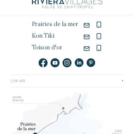
Prairies de la mer
Kon Tiki
Toison d'or
Link utili
Contattateci
Reclutamento
Application mobile
I nostri hotel
Opuscoli, mappe e tariffe
Il rinnovamento della spiaggia di pampelonne