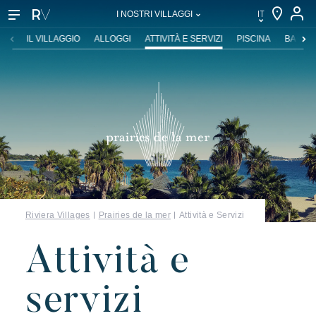
IT
I NOSTRI VILLAGGI
IT
IL VILLAGGIO
ALLOGGI
ATTIVITÀ E SERVIZI
PISCINA
BAR & 
EN
FR
DE
NL
Riviera Villages
Prairies de la mer
Attività e Servizi
Attività e
I nostri villaggi
servizi