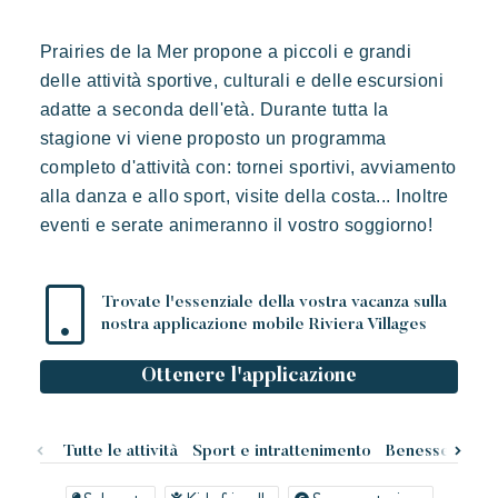
Scoprire Riviera Villages
Prairies de la Mer propone a piccoli e grandi
L'esperienza Rivera Villages
delle attività sportive, culturali e delle escursioni
L'arte dell'ospitalità
adatte a seconda dell'età. Durante tutta la
L'atmosfera dei villaggi
stagione vi viene proposto un programma
Vivere la Riviera
completo d'attività con: tornei sportivi, avviamento
alla danza e allo sport, visite della costa... Inoltre
Le vostre prossime vacanze
eventi e serate animeranno il vostro soggiorno!
Vacanze in movimento
Divertirsi in famiglia
Prairies de la mer
Trovate l'essenziale della vostra vacanza sulla
Prendersi il tempo
nostra applicazione mobile Riviera Villages
Esotico
Radioso
Indimenticabile
Eventi e festival
Lodge di ispirazione polinesiana, una vista incredibile su Saint
Ottenere l'applicazione
Tropez, una posizione eccezionale.
L'applicazione Riviera Villages
Le nostre offerte
Tutte le attività
Sport e intrattenimento
Benessere
Ne
Contattarci