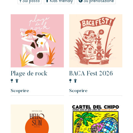
Sul posto
Kids friendly
Su prenotazione
Prenotare
Kon Tiki
Festoso
Paradiso tropicale
Evasione
Le famose Tiki Huttes, un ambiente idilliaco e un servizio
eccezionale ai piedi della famosa spiaggia di Pampelonne.
Plage de rock
BACA Fest 2026
Scoprire
Scoprire