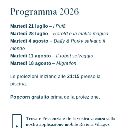
Programma 2026
Martedì 21 luglio
–
I Puffi
Martedì 28 luglio
–
Harold e la matita magica
Martedì 4 agosto
–
Daffy & Porky salvano il
Toison d'or
mondo
Elegante
Autentico
Riservato
Martedì 11 agosto
–
Il robot selvaggio
Martedì 18 agosto
–
Migration
Un paradiso selvaggio e colorato
Le proiezioni iniziano alle
21:15
presso la
piscina.
Popcorn gratuito
prima della proiezione.
Trovate l'essenziale della vostra vacanza sulla
nostra applicazione mobile Riviera Villages