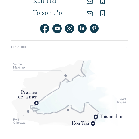
Kon Tiki
Toison d'or
Link utili
Contattateci
Reclutamento
Application mobile
I nostri hotel
Opuscoli, mappe e tariffe
Il rinnovamento della spiaggia di pampelonne
Partner
Condizioni generali
Assicurazione annullamento Kon Tiki
Conditions générales echeck-in (pré-enregistrement)
Menzioni legali