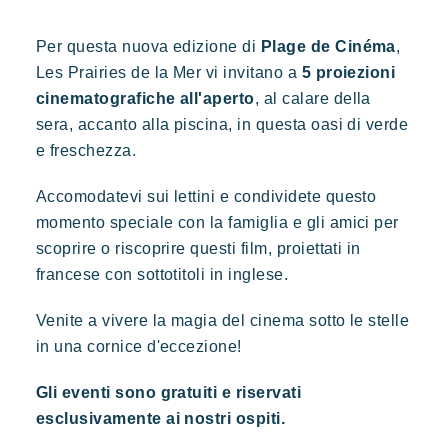
Vivere la Riviera
Per questa nuova edizione di
Plage de Cinéma
,
Le vostre prossime vacanze
Les Prairies de la Mer vi invitano a
5 proiezioni
Prairies de la mer
Vacanze in movimento
cinematografiche all'aperto
, al calare della
Esotico
Radioso
Indimenticabile
sera, accanto alla piscina, in questa oasi di verde
Divertirsi in famiglia
Lodge di ispirazione polinesiana, una vista incredibile su Saint
e freschezza.
Prendersi il tempo
Tropez, una posizione eccezionale.
Eventi e festival
Accomodatevi sui lettini e condividete questo
L'applicazione Riviera Villages
momento speciale con la famiglia e gli amici per
scoprire o riscoprire questi film, proiettati in
Le nostre offerte
francese con sottotitoli in inglese.
Contattarci
Venite a vivere la magia del cinema sotto le stelle
in una cornice d'eccezione!
Kon Tiki
Prenotare
Festoso
Paradiso tropicale
Evasione
Gli eventi sono gratuiti e riservati
Le famose Tiki Huttes, un ambiente idilliaco e un servizio
esclusivamente ai nostri ospiti.
eccezionale ai piedi della famosa spiaggia di Pampelonne.