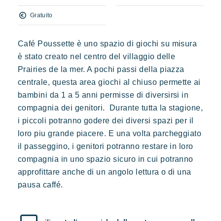
Vacanze in movimento
Lodge di ispirazione polinesiana, una vista incredibile su Saint
Gratuito
Divertirsi in famiglia
Tropez, una posizione eccezionale.
Prendersi il tempo
Café Poussette è uno spazio di giochi su misura
Eventi e festival
è stato creato nel centro del villaggio delle
L'applicazione Riviera Villages
Prairies de la mer. A pochi passi della piazza
centrale, questa area giochi al chiuso permette ai
Le nostre offerte
Kon Tiki
bambini da 1 a 5 anni permisse di diversirsi in
Contattarci
Festoso
Paradiso tropicale
Evasione
compagnia dei genitori. Durante tutta la stagione,
i piccoli potranno godere dei diversi spazi per il
Le famose Tiki Huttes, un ambiente idilliaco e un servizio
eccezionale ai piedi della famosa spiaggia di Pampelonne.
loro piu grande piacere. E una volta parcheggiato
Prenotare
il passeggino, i genitori potranno restare in loro
compagnia in uno spazio sicuro in cui potranno
approfittare anche di un angolo lettura o di una
pausa caffé.
Toison d'or
Elegante
Autentico
Riservato