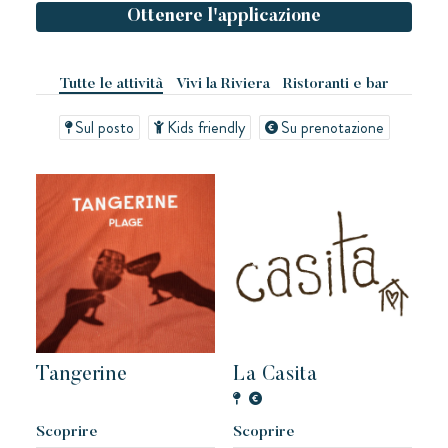
Prenotare
Ottenere l'applicazione
Kon Tiki
Tutte le attività
Vivi la Riviera
Ristoranti e bar
Festoso
Paradiso tropicale
Evasione
Sul posto
Kids friendly
Su prenotazione
Le famose Tiki Huttes, un ambiente idilliaco e un servizio
eccezionale ai piedi della famosa spiaggia di Pampelonne.
Tangerine
La Casita
Toison d'or
Elegante
Autentico
Riservato
Scoprire
Scoprire
Un paradiso selvaggio e colorato