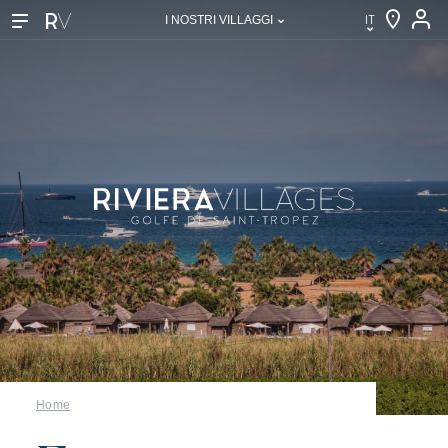
IT
I NOSTRI VILLAGGI
IT
EN
FR
DE
NL
I nostri villaggi
Home
Scoprire Riviera Villages