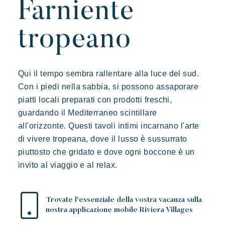
Farniente
L'esperienza Rivera Villages
L'arte dell'ospitalità
tropeano
L'atmosfera dei villaggi
Vivere la Riviera
Qui il tempo sembra rallentare alla luce del sud.
Le vostre prossime vacanze
Con i piedi nella sabbia, si possono assaporare
Vacanze in movimento
piatti locali preparati con prodotti freschi,
Prairies de la mer
Divertirsi in famiglia
guardando il Mediterraneo scintillare
Esotico
Radioso
Indimenticabile
Prendersi il tempo
all'orizzonte. Questi tavoli intimi incarnano l'arte
Lodge di ispirazione polinesiana, una vista incredibile su Saint
Eventi e festival
di vivere tropeana, dove il lusso è sussurrato
Tropez, una posizione eccezionale.
piuttosto che gridato e dove ogni boccone è un
L'applicazione Riviera Villages
invito al viaggio e al relax.
Le nostre offerte
Contattarci
Trovate l'essenziale della vostra vacanza sulla
nostra applicazione mobile Riviera Villages